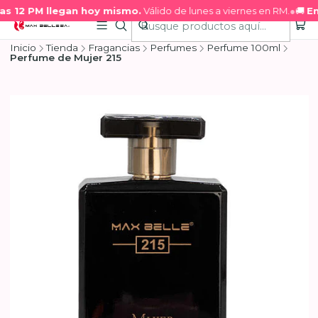
s 12 PM llegan hoy mismo.
Válido de lunes a viernes en RM.
●
🚚
Env
Inicio
Tienda
Fragancias
Perfumes
Perfume 100ml
Perfume de Mujer 215