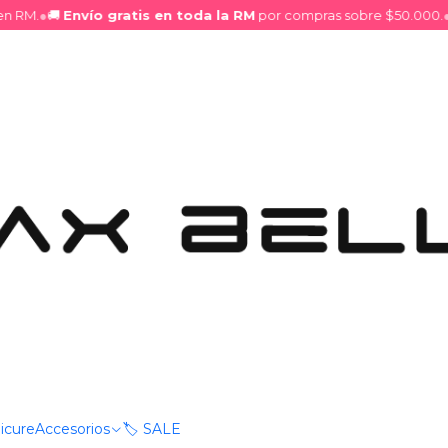
RM.
●
🚚
Envío gratis en toda la RM
por compras sobre $50.000.
●
✨
D
ume para Mujer Elysian Fields Aqua
|
Perfume pa
Fields Aqu
DESCRIPCIÓN
Descubre
Elysian Fields
combina la luminosidad d
de salida, creando un aroma
Su corazón revela una me
rosa, madreselva y peon
envolvente. El fondo de
va
icure
Accesorios
🏷️ SALE
entrega suavidad, calidez y