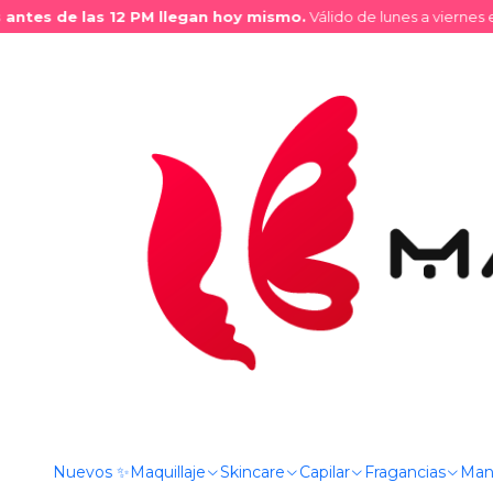
tes de las 12 PM llegan hoy mismo.
Válido de lunes a viernes en 
Inicio
Tienda
Fragancias
Perfumes
Perfume 100ml
Perf
Nuevos ✨
Maquillaje
Skincare
Capilar
Fragancias
Man