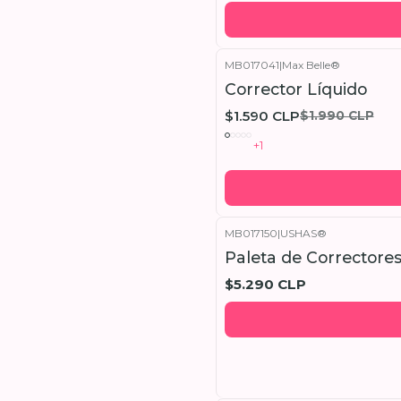
MB017041
|
Max Belle®
-20%
OFF
Corrector Líquido
$1.590 CLP
$1.990 CLP
+1
MB017150
|
USHAS®
Paleta de Correctore
$5.290 CLP