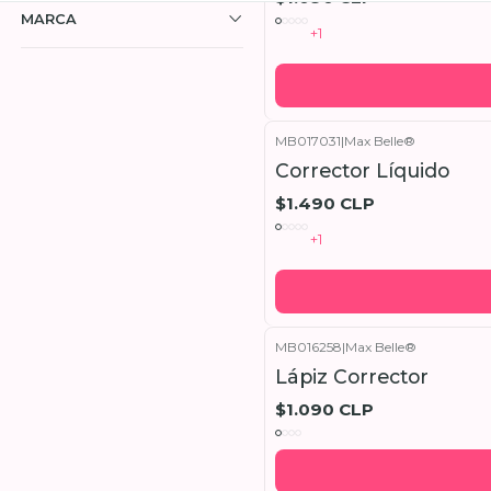
MARCA
+1
MB017031
|
Max Belle®
Corrector Líquido
$1.490 CLP
+1
MB016258
|
Max Belle®
Lápiz Corrector
$1.090 CLP