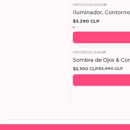
MB014410
|
USHAS®
Iluminador, Contorno
$3.290 CLP
MB013501
|
USHAS®
-10%
OFF
Sombra de Ojos & Cor
$5.390 CLP
$5.990 CLP