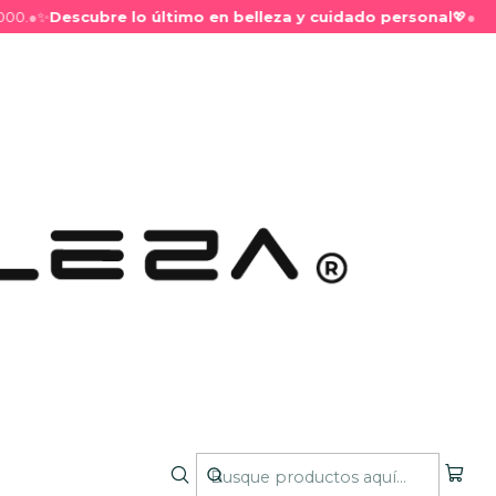
●
✨
Descubre lo último en belleza y cuidado personal
💖
●
⏰