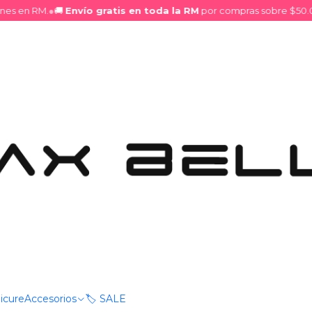
en RM.
●
🚚
Envío gratis en toda la RM
por compras sobre $50.000.
Correctores
Ver opciones
icure
Accesorios
🏷️ SALE