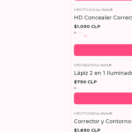
MB017049
|
Max Belle®
HD Concealer Correct
$1.090 CLP
+1
MB016547
|
Max Belle®
Lápiz 2 en 1 Iluminad
$790 CLP
MB017205
|
Max Belle®
Corrector y Contorno
$1.890 CLP