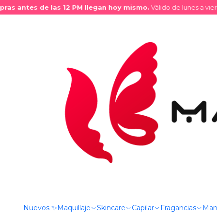
 antes de las 12 PM llegan hoy mismo.
Válido de lunes a viernes 
Inicio
Tienda
Maquillaje
Rostro
Correctores
Filtrar Productos
MB017042
|
Max Belle®
1-18 de 18 productos
Corrector Líquido
Aplicar filtros
$1.190 CLP
ORDENAR POR
+1
FILTRAR POR PRECIO
MB017136
|
Max Belle®
Corrector Líquido
Nuevos ✨
Maquillaje
Skincare
Capilar
Fragancias
Man
$1.090 CLP