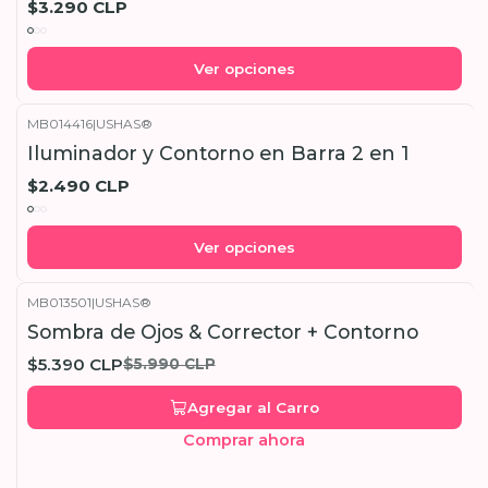
$3.290 CLP
Ver opciones
MB014416
|
USHAS®
Iluminador y Contorno en Barra 2 en 1
$2.490 CLP
Ver opciones
MB013501
|
USHAS®
-10%
OFF
Sombra de Ojos & Corrector + Contorno
$5.390 CLP
$5.990 CLP
Agregar al Carro
Comprar ahora