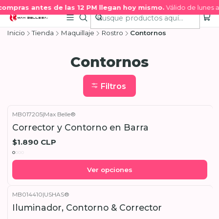
compras antes de las 12 PM llegan hoy mismo.
Válido de lunes a
Inicio
Tienda
Maquillaje
Rostro
Contornos
Contornos
Filtros
MB017205
|
Max Belle®
Corrector y Contorno en Barra
$1.890 CLP
Ver opciones
MB014410
|
USHAS®
Iluminador, Contorno & Corrector