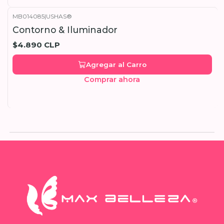
MB014085
|
USHAS®
Contorno & Iluminador
$4.890 CLP
Agregar al Carro
Comprar ahora