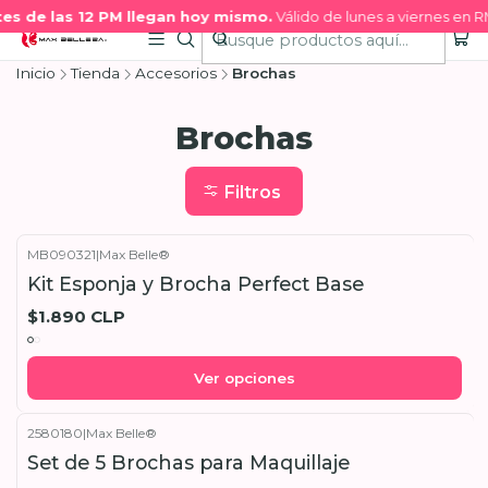
es de las 12 PM llegan hoy mismo.
Válido de lunes a viernes en R
Inicio
Tienda
Accesorios
Brochas
Brochas
Filtros
MB090321
|
Max Belle®
Kit Esponja y Brocha Perfect Base
$1.890 CLP
Ver opciones
2580180
|
Max Belle®
Set de 5 Brochas para Maquillaje