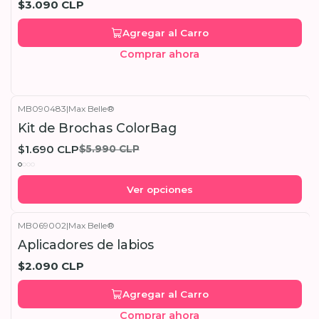
$3.090 CLP
Agregar al Carro
Comprar ahora
MB090483
|
Max Belle®
-72%
OFF
Kit de Brochas ColorBag
$1.690 CLP
$5.990 CLP
Ver opciones
MB069002
|
Max Belle®
Aplicadores de labios
$2.090 CLP
Agregar al Carro
Comprar ahora