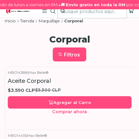
ido de lunes a viernes en RM.
●
🚚
Envío gratis en toda la RM
por co
Inicio
Tienda
Maquillaje
Corporal
Corporal
Filtros
MB014388
|
Max Belle®
-35%
OFF
Aceite Corporal
$3.590 CLP
$5.500 CLP
Agregar al Carro
Comprar ahora
MB014415
|
Max Belle®