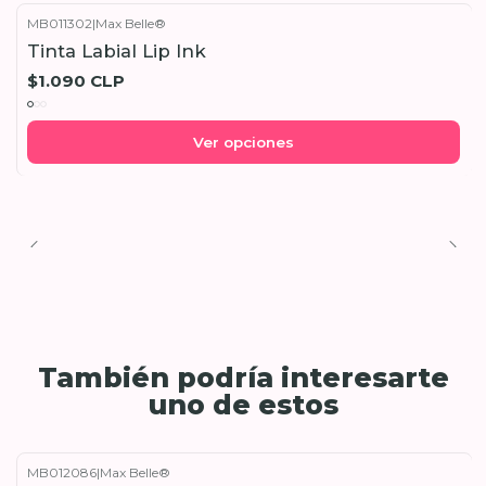
MB011302
|
Max Belle®
No disponible
Tinta Labial Lip Ink
$1.090 CLP
Ver opciones
También podría interesarte
uno de estos
MB012086
|
Max Belle®