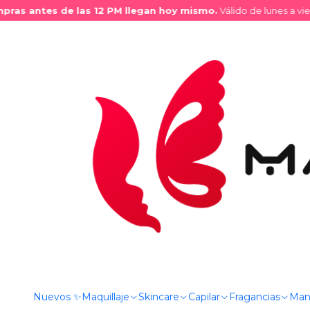
s antes de las 12 PM llegan hoy mismo.
Válido de lunes a vierne
Inicio
Tienda
Línea Infantil
Cofre Encanto - Set de Accesor
Nuevos ✨
Maquillaje
Skincare
Capilar
Fragancias
Man