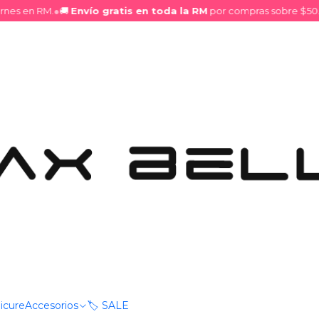
s en RM.
●
🚚
Envío gratis en toda la RM
por compras sobre $50.000
ios Infantiles
|
Cofre Enca
Accesorios
DESCRIPCIÓN
Un cofre adorable que guar
cabello, una pulsera diver
perfectos para que los más
Un conjunto ideal para a
color y diversión.
Características
icure
Accesorios
🏷️ SALE