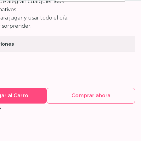
que alegran cualquier look.
mativos.
ra jugar y usar todo el día.
y sorprender.
ciones
ar al Carro
Comprar ahora
O