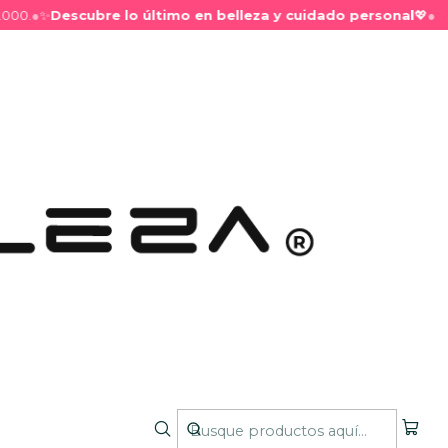
.
●
✨
Descubre lo último en belleza y cuidado personal
💖
●
nto - Set de
 Infantiles
da la magia en cada detalle. Incluye liguitas para el
tida, un anillo pequeño y un pinche encantador,
 pequeños expresen su estilo con alegría y ternura.
compañar sus momentos especiales con un toque de