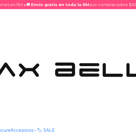
nes en RM.
●
🚚
Envío gratis en toda la RM
por compras sobre $50.0
s lisos
|
Tratamient
DESCRIPCIÓN
Diseñada para nutrir y suaviz
sueltos y alineados. Ideal 
con efecto liso prolongad
ofreciendo versatilidad c
acabado suave y sin volumen
químicamente.
Mostrar stock de ubica
icure
Accesorios
🏷️ SALE