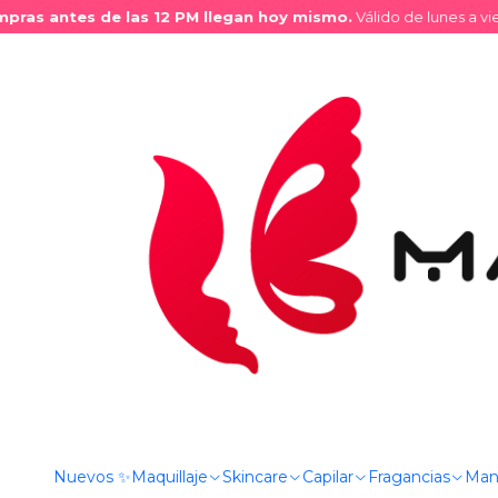
ras antes de las 12 PM llegan hoy mismo.
Válido de lunes a vier
Inicio
Tienda
Capilar
Tratamientos
Tratamiento 2 en 1 Má
Nuevos ✨
Maquillaje
Skincare
Capilar
Fragancias
Man