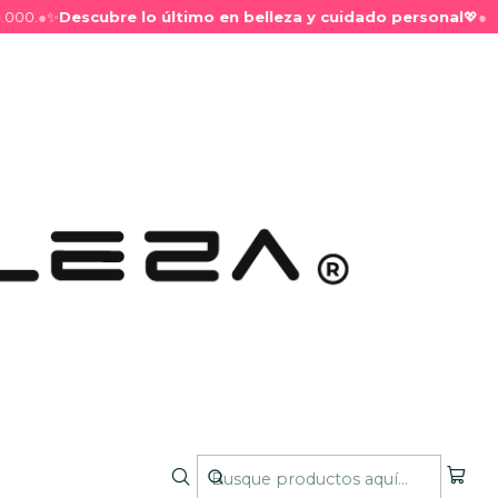
00.
●
✨
Descubre lo último en belleza y cuidado personal
💖
●
o 2 en 1 Más lisos
ar cabellos lisos o alisados, dejándolos sin frizz,
para quienes buscan un cabello manejable, brillante y
o. Su fórmula avanzada nutre profundamente,
omo tratamiento o crema para peinar, asegurando un
. Perfecta para cabellos naturales lisos o alisados
ciones