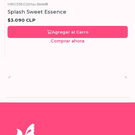
MB033802
|
Max Belle®
Splash Sweet Essence
$3.090 CLP
Agregar al Carro
Comprar ahora