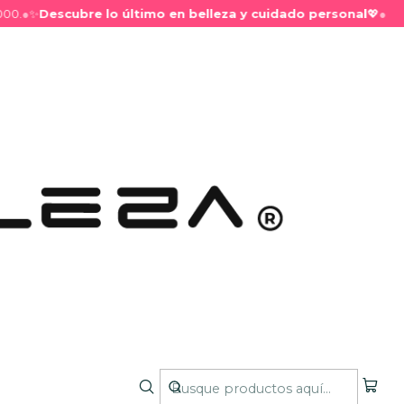
.
●
✨
Descubre lo último en belleza y cuidado personal
💖
●
oral - Kiss the air
 que transforma tus sentidos. Las notas de salida
n y nardo aportan una explosión de vitalidad y frescura
razón a lirio de los valles, rosa, loto y fresia se combinan
al delicada y sofisticada. Finalmente, las notas de
maderas cálidas se funden para dejar una estela
a.