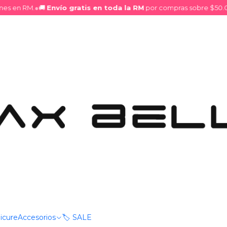
s en RM.
●
🚚
Envío gratis en toda la RM
por compras sobre $50.000
plash Corporal - Kiss the air
|
Splash Corp
DESCRIPCIÓN
Vive la frescura envolvente
cítrica a limón, pera, meló
irresistible. Las notas de co
para crear una armonía flor
fondo a almizcle, ámbar y 
profunda y memorable.
Características
Familia olfativa: Floral.
icure
Accesorios
🏷️ SALE
Fragancia ligera y fresc