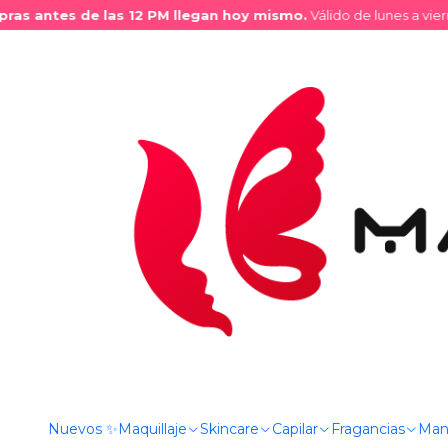
s antes de las 12 PM llegan hoy mismo.
Válido de lunes a vierne
Inicio
Tienda
Fragancias
Splash Corporal
Splash Mujer
S
Nuevos ✨
Maquillaje
Skincare
Capilar
Fragancias
Man