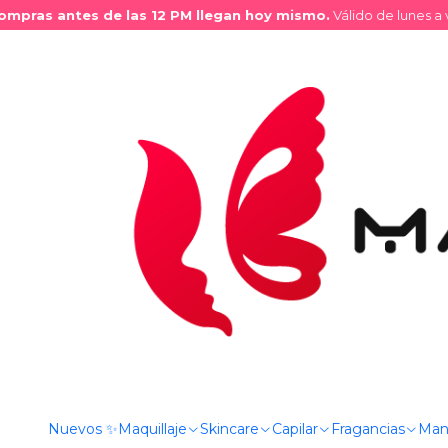
pras antes de las 12 PM llegan hoy mismo.
Válido de lunes a vi
Inicio
Tienda
Maquillaje
Ojos
Primer Ojos
Primer para 
Nuevos ✨
Maquillaje
Skincare
Capilar
Fragancias
Man