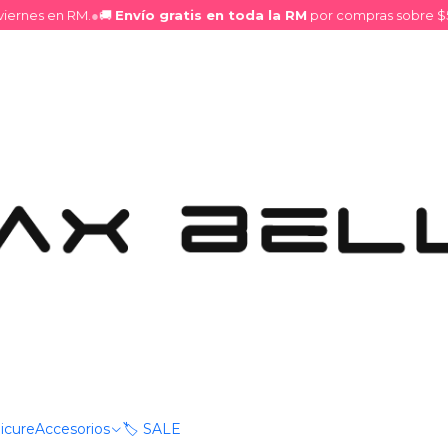
ernes en RM.
●
🚚
Envío gratis en toda la RM
por compras sobre $50.
Ojos
|
Primer par
DESCRIPCIÓN
Prebase para ojos que
ilu
sombras, garantizando larg
El
USHAS Lock In Beauty
maquillaje resistan todo e
diseñada para preparar el 
adherente.
icure
Accesorios
🏷️ SALE
Mostrar stock de ubica