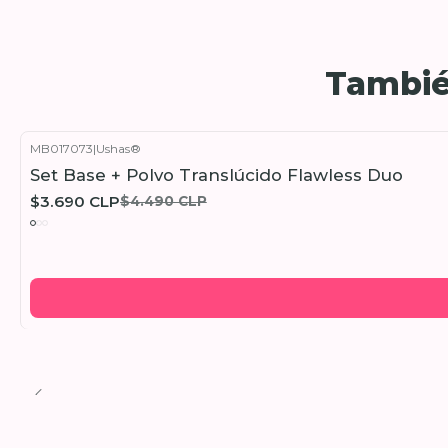
Tambié
MB017073
|
Ushas®
-18%
OFF
Set Base + Polvo Translúcido Flawless Duo
$3.690 CLP
$4.490 CLP