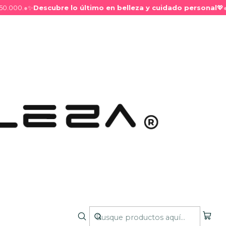
000.
●
✨
Descubre lo último en belleza y cuidado personal
💖
●
a Ojos
mina instantáneamente
y
fija el color
de tus
a duración y evitando que se formen pliegues.
 Eye Primer
es el secreto para que tus
looks
de
l día y toda la noche. Su fórmula está especialmente
párpado, neutralizando el tono y creando una base
ciones