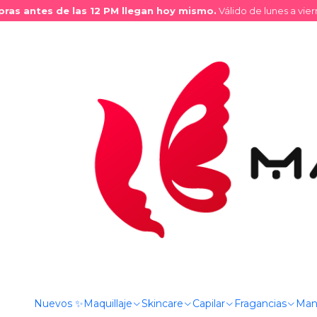
s antes de las 12 PM llegan hoy mismo.
Válido de lunes a vierne
Inicio
Tienda
Maquillaje
Cejas / Pestañas
PESTAÑAS
Pe
Nuevos ✨
Maquillaje
Skincare
Capilar
Fragancias
Man