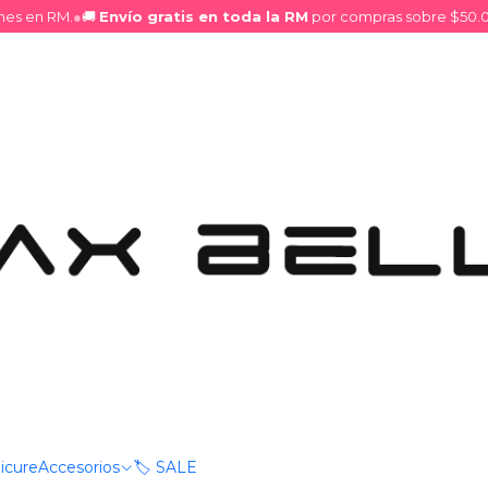
s en RM.
●
🚚
Envío gratis en toda la RM
por compras sobre $50.000
stañas NAGARAKU
Pestañas Clasicas 10mm
|
Pestañas 
DESCRIPCIÓN
Las
pestañas NAGARAKU
acabado profesional, natura
flexibles, permiten una ap
volumen
y
mega volume
Su excelente calidad ayuda
apariencia elegante en cad
grosores
, son la elección 
icure
Accesorios
🏷️ SALE
buena retención y un look