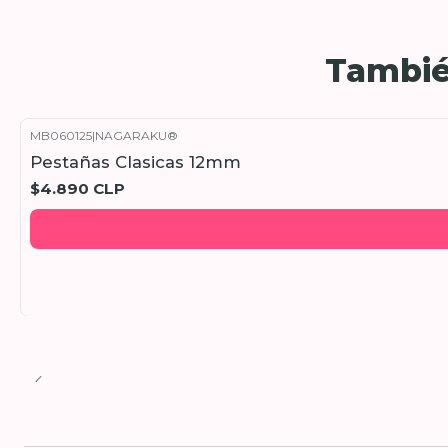
Tambié
MB060125
|
NAGARAKU®
Pestañas Clasicas 12mm
$4.890 CLP