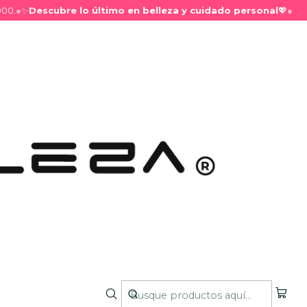
.
●
✨
Descubre lo último en belleza y cuidado personal
💖
●
Clasicas 10mm
son ideales para lograr
extensiones de pestañas
con
l y duradero. Fabricadas con fibras suaves, livianas y
licación cómoda y precisa para técnicas
clásicas
,
n
.
 a crear abanicos perfectos, mayor definición y una
a mirada. Disponibles en distintos
largos
,
curvas
y
favorita de
lashistas
que buscan resultados prolijos,
 impecable en cada aplicación.