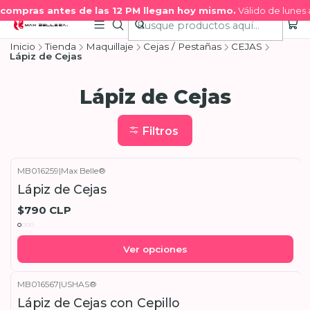
 compras antes de las 12 PM llegan hoy mismo.
Válido de lunes 
Inicio
Tienda
Maquillaje
Cejas / Pestañas
CEJAS
Lápiz de Cejas
Lápiz de Cejas
Filtros
MB016259
|
Max Belle®
Lápiz de Cejas
$790 CLP
Ver opciones
MB016567
|
USHAS®
Lápiz de Cejas con Cepillo