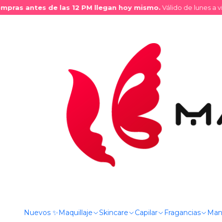
ras antes de las 12 PM llegan hoy mismo.
Válido de lunes a vier
Inicio
Tienda
Maquillaje
Labios
Delineadores de Labios
Nuevos ✨
Maquillaje
Skincare
Capilar
Fragancias
Man