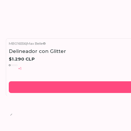
MB016556
|
Max Belle®
Delineador con Glitter
$1.290 CLP
+1