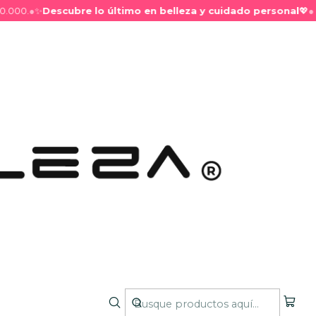
00.
●
✨
Descubre lo último en belleza y cuidado personal
💖
●
neador para Labios y
Oscuro
nir tanto los labios como los ojos, su fórmula versátil
los de maquillaje.
ciones
O