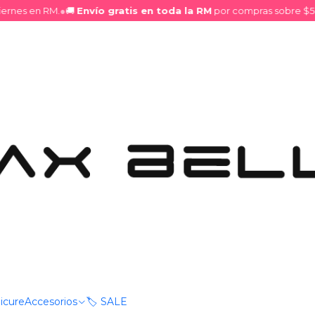
nes en RM.
●
🚚
Envío gratis en toda la RM
por compras sobre $50.0
Lápiz Delineador para Labios y Ojos Café Oscuro
|
Lápiz Deli
Ojos Café 
DESCRIPCIÓN
Diseñado para realzar y defi
permite crear diversos esti
Mostrar stock de ubica
COMPARTIR ESTE PRODUCT
icure
Accesorios
🏷️ SALE