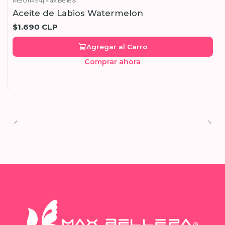
MB011494
|
Max Belle®
Aceite de Labios Watermelon
$1.690 CLP
Agregar al Carro
Comprar ahora