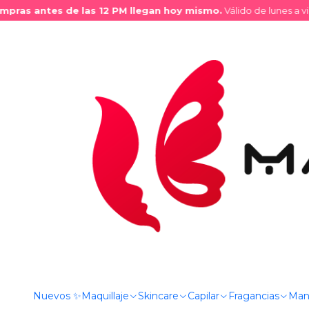
ras antes de las 12 PM llegan hoy mismo.
Válido de lunes a vier
Inicio
Tienda
Maquillaje
Labios
Brillos Labiales
Brillo La
Nuevos ✨
Maquillaje
Skincare
Capilar
Fragancias
Man