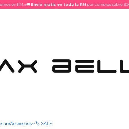
nes en RM.
●
🚚
Envío gratis en toda la RM
por compras sobre $50.0
bial Kisser
|
Brillo Labi
DESCRIPCIÓN
Una explosión de color in
Olvídate de los
glosses
tra
vibrante desde la primera p
Acabado Ultra Reflectant
un efecto espejo.
Mostrar stock de ubica
icure
Accesorios
🏷️ SALE