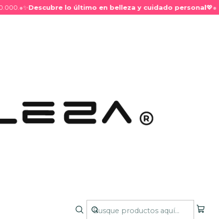
00.
●
✨
Descubre lo último en belleza y cuidado personal
💖
●
al Kisser
tenso con un
acabado metálico y ultra
shimmer
.
nsparentes y aburridos; esta fórmula te da color
asada y un brillo que atrae todas las miradas.
e:
Contiene micro-partículas de
shimmer
que crean
ciones